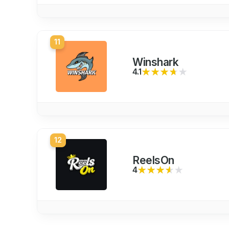
11
Winshark
★★★★★
★★★★★
4.1
12
ReelsOn
★★★★★
★★★★★
4