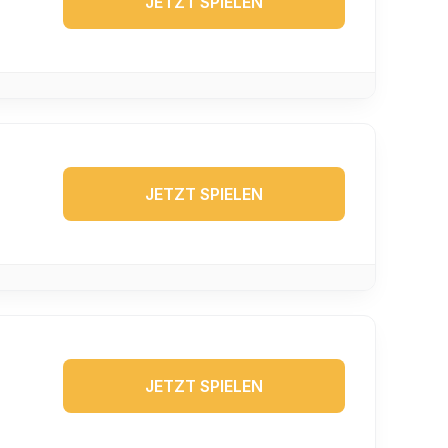
JETZT SPIELEN
JETZT SPIELEN
JETZT SPIELEN