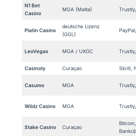
N1 Bet
MGA (Malta)
Trustly,
Casino
deutsche Lizenz
Platin Casino
PayPal
(GGL)
LeoVegas
MGA / UKGC
Trustly
Casinoly
Curaçao
Skrill,
Casumo
MGA
Trustly
Wildz Casino
MGA
Trustly
Bitcoin
Stake Casino
Curaçao
Banküb