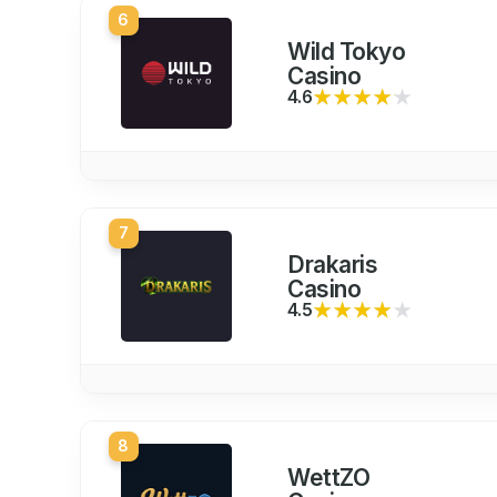
6
Wild Tokyo
Casino
★★★★★
★★★★★
4.6
7
Drakaris
Casino
★★★★★
★★★★★
4.5
8
WettZO