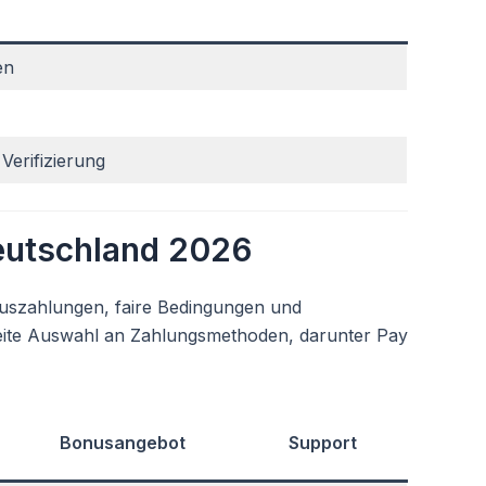
en
erifizierung
Deutschland 2026
 Auszahlungen, faire Bedingungen und
breite Auswahl an Zahlungsmethoden, darunter Pay
Bonusangebot
Support