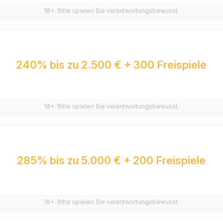
18+. Bitte spielen Sie verantwortungsbewusst.
240% bis zu 2.500 € + 300 Freispiele
18+. Bitte spielen Sie verantwortungsbewusst.
285% bis zu 5.000 € + 200 Freispiele
18+. Bitte spielen Sie verantwortungsbewusst.