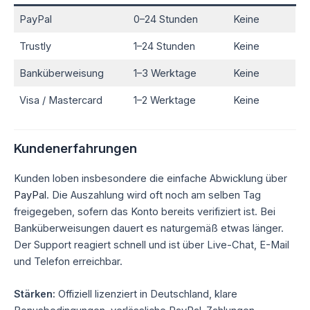
PayPal
0–24 Stunden
Keine
Trustly
1–24 Stunden
Keine
Banküberweisung
1–3 Werktage
Keine
Visa / Mastercard
1–2 Werktage
Keine
Kundenerfahrungen
Kunden loben insbesondere die einfache Abwicklung über
PayPal
. Die Auszahlung wird oft noch am selben Tag
freigegeben, sofern das Konto bereits verifiziert ist. Bei
Banküberweisungen dauert es naturgemäß etwas länger.
Der Support reagiert schnell und ist über Live-Chat, E-Mail
und Telefon erreichbar.
Stärken:
Offiziell lizenziert in Deutschland, klare