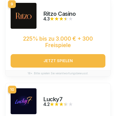
9
Ritzo Casino
4.3
★★★★★
★★★★★
225% bis zu 3.000 € + 300
Freispiele
JETZT SPIELEN
18+. Bitte spielen Sie verantwortungsbewusst.
10
Lucky7
4.2
★★★★★
★★★★★