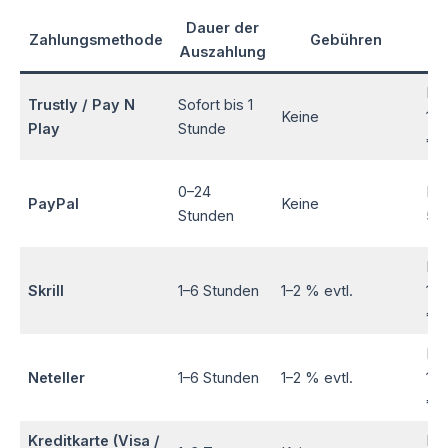
Dauer der
Zahlungsmethode
Gebühren
Li
Auszahlung
Bis
Trustly / Pay N
Sofort bis 1
Keine
10
Play
Stunde
€
0–24
Bis
PayPal
Keine
Stunden
5.
Bis
Skrill
1–6 Stunden
1–2 % evtl.
10
€
Bis
Neteller
1–6 Stunden
1–2 % evtl.
10
€
Kreditkarte (Visa /
Bis