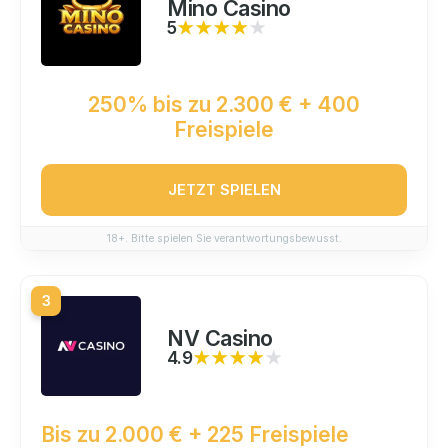
Mino Casino
5
★★★★★
★★★★★
250% bis zu 2.300 € + 400
Freispiele
JETZT SPIELEN
18+. Bitte spielen Sie verantwortungsbewusst.
3
NV Casino
4.9
★★★★★
★★★★★
Bis zu 2.000 € + 225 Freispiele