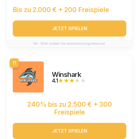
Bis zu 2.000 € + 200 Freispiele
JETZT SPIELEN
18+. Bitte spielen Sie verantwortungsbewusst.
11
Winshark
4.1
★★★★★
★★★★★
240% bis zu 2.500 € + 300
Freispiele
JETZT SPIELEN