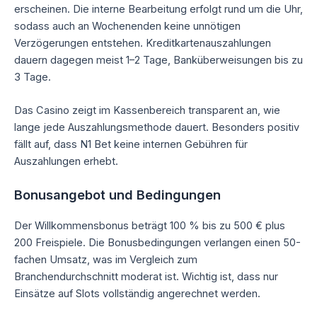
erscheinen. Die interne Bearbeitung erfolgt rund um die Uhr,
sodass auch an Wochenenden keine unnötigen
Verzögerungen entstehen. Kreditkartenauszahlungen
dauern dagegen meist 1–2 Tage, Banküberweisungen bis zu
3 Tage.
Das Casino zeigt im Kassenbereich transparent an, wie
lange jede Auszahlungsmethode dauert. Besonders positiv
fällt auf, dass N1 Bet keine internen Gebühren für
Auszahlungen erhebt.
Bonusangebot und Bedingungen
Der Willkommensbonus beträgt 100 % bis zu 500 € plus
200 Freispiele. Die Bonusbedingungen verlangen einen 50-
fachen Umsatz, was im Vergleich zum
Branchendurchschnitt moderat ist. Wichtig ist, dass nur
Einsätze auf Slots vollständig angerechnet werden.