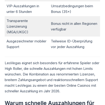
VIP-Auszahlungen in
Umsatzbedingungen beim
unter 6 Stunden
Bonus (35×)
Transparente
Bonus nicht in allen Regionen
Lizenzierung
verfügbar
(MGA/UKGC)
Ausgezeichneter mobiler
Teilweise ID-Überprüfung
Support
vor jeder Auszahlung
LeoVegas eignet sich besonders für erfahrene Spieler oder
High Roller, die schnelle Auszahlungen mit hohen Limits
wünschen. Die Kombination aus renommierten Lizenzen,
breitem Zahlungsangebot und reaktionsschnellem Support
macht LeoVegas zu einem der besten Online Casinos mit
schneller Auszahlung im Jahr 2026.
Warum schnelle Auszahlungen für