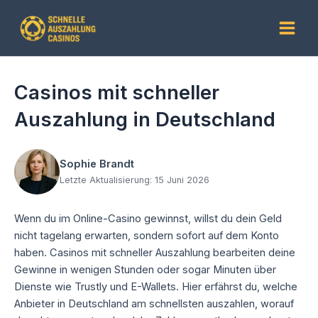
Zum
Inhalt
Main
springen
Men
Casinos mit schneller
Auszahlung in Deutschland
Sophie Brandt
Letzte Aktualisierung: 15 Juni 2026
Wenn du im Online-Casino gewinnst, willst du dein Geld
nicht tagelang erwarten, sondern sofort auf dem Konto
haben. Casinos mit schneller Auszahlung bearbeiten deine
Gewinne in wenigen Stunden oder sogar Minuten über
Dienste wie Trustly und E-Wallets. Hier erfährst du, welche
Anbieter in Deutschland am schnellsten auszahlen, worauf