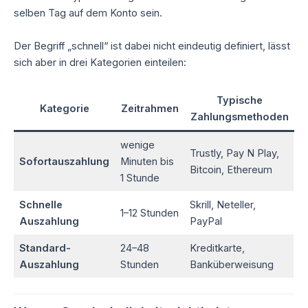
selben Tag auf dem Konto sein.
Der Begriff „schnell“ ist dabei nicht eindeutig definiert, lässt
sich aber in drei Kategorien einteilen:
Typische
Kategorie
Zeitrahmen
Zahlungsmethoden
wenige
Trustly, Pay N Play,
Sofortauszahlung
Minuten bis
Bitcoin, Ethereum
1 Stunde
Schnelle
Skrill, Neteller,
1–12 Stunden
Auszahlung
PayPal
Standard-
24–48
Kreditkarte,
Auszahlung
Stunden
Banküberweisung