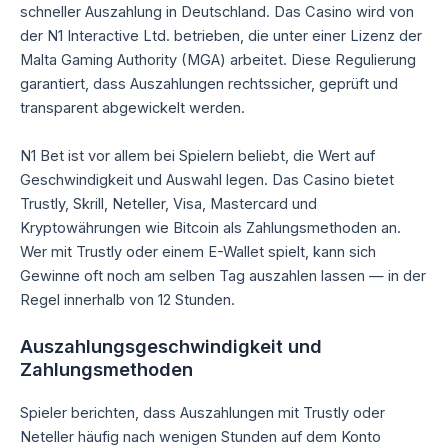
schneller Auszahlung in Deutschland. Das Casino wird von
der N1 Interactive Ltd. betrieben, die unter einer Lizenz der
Malta Gaming Authority (MGA) arbeitet. Diese Regulierung
garantiert, dass Auszahlungen rechtssicher, geprüft und
transparent abgewickelt werden.
N1 Bet ist vor allem bei Spielern beliebt, die Wert auf
Geschwindigkeit und Auswahl legen. Das Casino bietet
Trustly, Skrill, Neteller, Visa, Mastercard und
Kryptowährungen wie Bitcoin als Zahlungsmethoden an.
Wer mit Trustly oder einem E-Wallet spielt, kann sich
Gewinne oft noch am selben Tag auszahlen lassen — in der
Regel innerhalb von 12 Stunden.
Auszahlungsgeschwindigkeit und
Zahlungsmethoden
Spieler berichten, dass Auszahlungen mit Trustly oder
Neteller häufig nach wenigen Stunden auf dem Konto