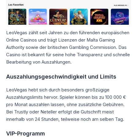
LeoVegas zählt seit Jahren zu den führenden europäischen
Online Casinos und trägt Lizenzen der Malta Gaming
Authority sowie der britischen Gambling Commission. Das
Casino ist bekannt für seine hohe Transparenz und schnelle
Bearbeitung von Auszahlungen.
Auszahlungsgeschwindigkeit und Limits
LeoVegas hebt sich durch besonders großzügige
Auszahlungslimits hervor. Spieler können bis zu 100 000 €
pro Monat auszahlen lassen, ohne zusätzliche Gebühren.
Bei Trustly oder Neteller erfolgt die Gutschrift meist
innerhalb von 24 Stunden, teilweise noch am selben Tag.
VIP-Programm