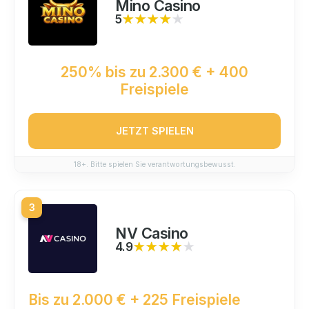
Mino Casino
5
★★★★★
★★★★★
250% bis zu 2.300 € + 400
Freispiele
JETZT SPIELEN
18+. Bitte spielen Sie verantwortungsbewusst.
3
NV Casino
4.9
★★★★★
★★★★★
Bis zu 2.000 € + 225 Freispiele