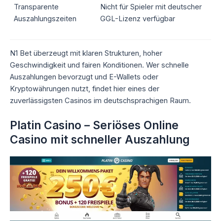
Transparente
Nicht für Spieler mit deutscher
Auszahlungszeiten
GGL-Lizenz verfügbar
N1 Bet überzeugt mit klaren Strukturen, hoher
Geschwindigkeit und fairen Konditionen. Wer schnelle
Auszahlungen bevorzugt und E-Wallets oder
Kryptowährungen nutzt, findet hier eines der
zuverlässigsten Casinos im deutschsprachigen Raum.
Platin Casino – Seriöses Online
Casino mit schneller Auszahlung