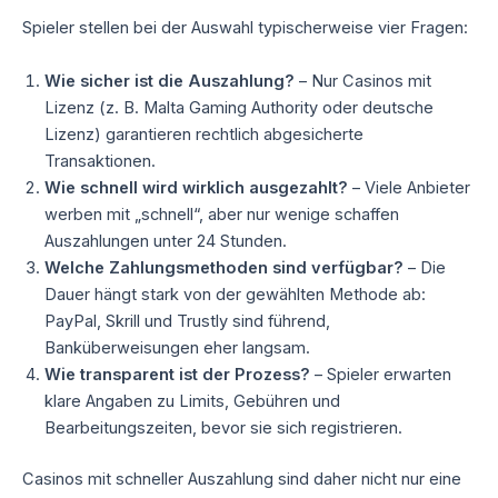
Spieler stellen bei der Auswahl typischerweise vier Fragen:
Wie sicher ist die Auszahlung?
– Nur Casinos mit
Lizenz (z. B. Malta Gaming Authority oder deutsche
Lizenz) garantieren rechtlich abgesicherte
Transaktionen.
Wie schnell wird wirklich ausgezahlt?
– Viele Anbieter
werben mit „schnell“, aber nur wenige schaffen
Auszahlungen unter 24 Stunden.
Welche Zahlungsmethoden sind verfügbar?
– Die
Dauer hängt stark von der gewählten Methode ab:
PayPal, Skrill und Trustly sind führend,
Banküberweisungen eher langsam.
Wie transparent ist der Prozess?
– Spieler erwarten
klare Angaben zu Limits, Gebühren und
Bearbeitungszeiten, bevor sie sich registrieren.
Casinos mit schneller Auszahlung sind daher nicht nur eine