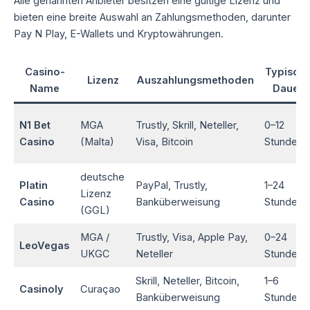
Alle genannten Anbieter besitzen eine gültige Lizenz und
bieten eine breite Auswahl an Zahlungsmethoden, darunter
Pay N Play, E-Wallets und Kryptowährungen.
Casino-
Typisch
Lizenz
Auszahlungsmethoden
Name
Dauer
N1 Bet
MGA
Trustly, Skrill, Neteller,
0–12
Casino
(Malta)
Visa, Bitcoin
Stunden
deutsche
Platin
PayPal, Trustly,
1–24
Lizenz
Casino
Banküberweisung
Stunden
(GGL)
MGA /
Trustly, Visa, Apple Pay,
0–24
LeoVegas
UKGC
Neteller
Stunden
Skrill, Neteller, Bitcoin,
1–6
Casinoly
Curaçao
Banküberweisung
Stunden